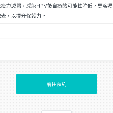
免疫力減弱，感染HPV後自癒的可能性降低，更容
檢查，以提升保護力。
前往預約