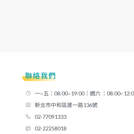
聯絡我們
一~五：08:00~19:00｜週六 ：08:00~12:0
新北市中和區建一路136號
02-77091333
02-22258018