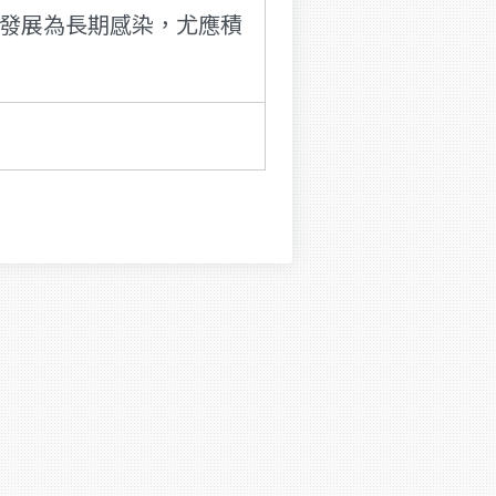
易發展為長期感染，尤應積