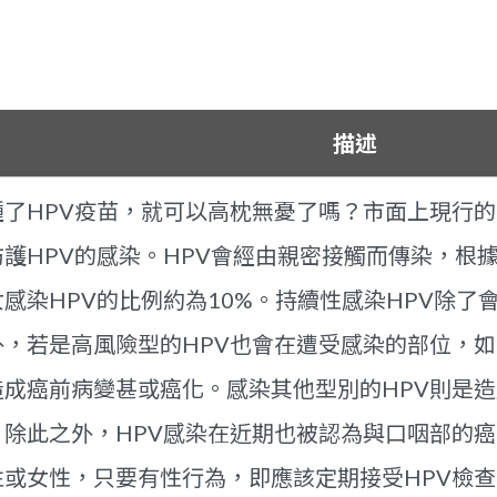
描述
種了HPV疫苗，就可以高枕無憂了嗎？市面上現行的
防護HPV的感染。HPV會經由親密接觸而傳染，根
女感染HPV的比例約為10%。持續性感染HPV除了
外，若是高風險型的HPV也會在遭受感染的部位，
造成癌前病變甚或癌化。感染其他型別的HPV則是
。除此之外，HPV感染在近期也被認為與口咽部的
性或女性，只要有性行為，即應該定期接受HPV檢