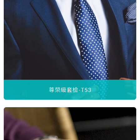
尊榮級套檢-TS3