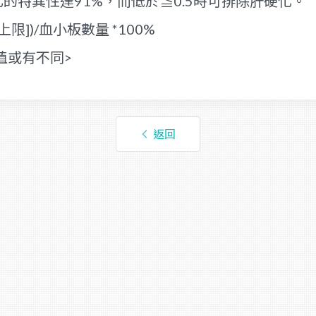
硬化的特異性達91%，而低於≦0.5時可排除肝硬化。
值上限])/血小板數量 *100%
值或有不同>
返回