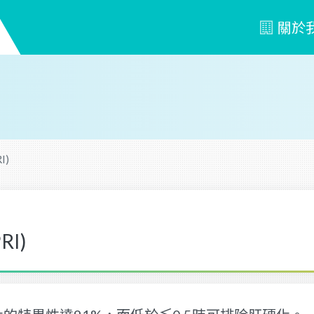
關於
I)
I)